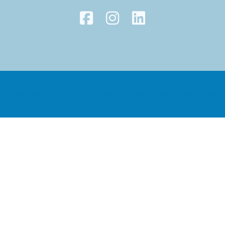
2026 Mazreku Peinture
–
OnePress
thème par FameThemes. Traduit 