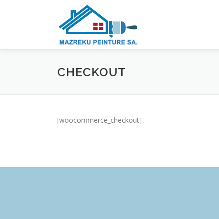
Aller
au
contenu
CHECKOUT
[woocommerce_checkout]