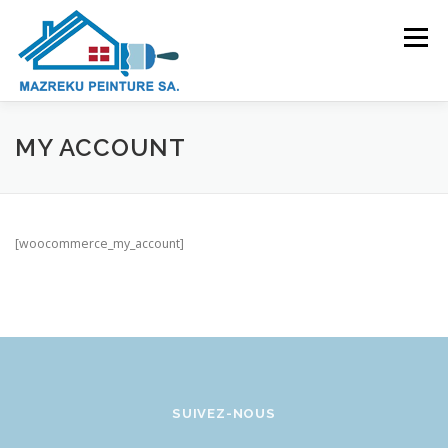
Aller
au
Menu
contenu
MY ACCOUNT
PRÉSENTATION
DOMAINES D’ACTIVITÉS
[woocommerce_my_account]
GALERIE
CONTACT
SUIVEZ-NOUS