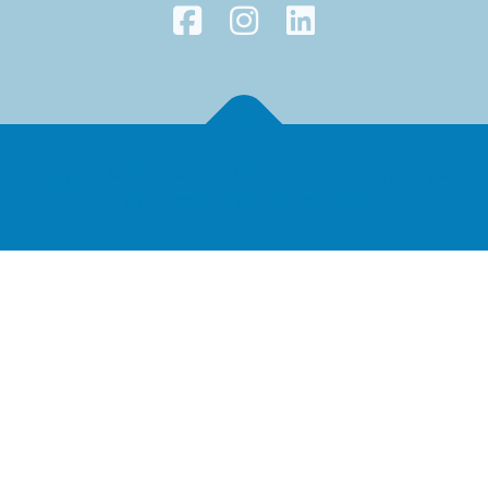
Copyright © 2026 Mazreku Peinture
–
OnePress
thème par
FameThemes. Traduit par Wp Trads.